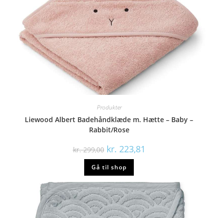
Produkter
Liewood Albert Badehåndklæde m. Hætte – Baby –
Rabbit/Rose
Den
Den
kr.
223,81
kr.
299,00
oprindelige
aktuelle
pris
pris
Gå til shop
var:
er:
kr. 299,00.
kr. 223,81.