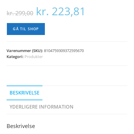
kr.
223,81
Den
Den
kr.
299,00
oprindelige
aktuelle
pris
pris
var:
er:
kr. 299,00.
kr. 223,81.
GÅ TIL SHOP
Varenummer (SKU):
8104759309372595670
Kategori:
Produkter
BESKRIVELSE
YDERLIGERE INFORMATION
Beskrivelse